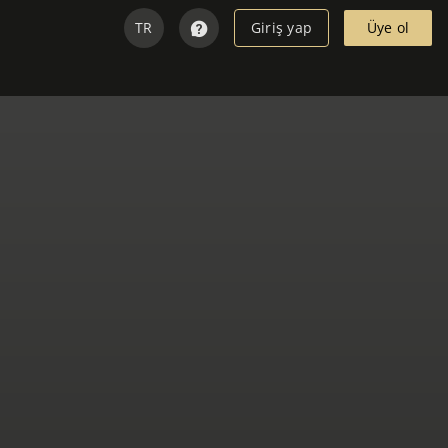
TR
Giriş yap
Üye ol
Türkçe
English
Español