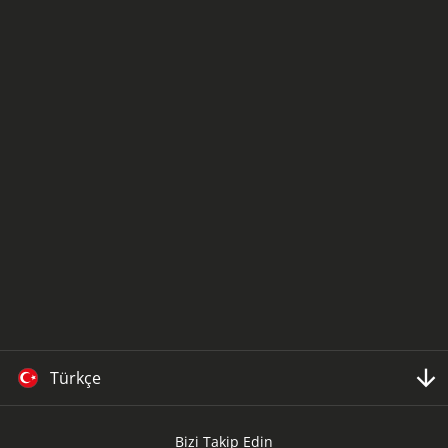
Türkçe
Bizi Takip Edin