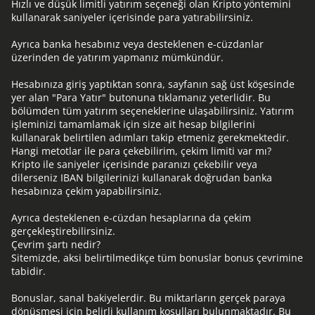
Hızlı ve düşük limitli yatırım seçeneği olan Kripto yöntemini
kullanarak saniyeler içerisinde para yatırabilirsiniz.
Ayrıca banka hesabınız veya desteklenen e-cüzdanlar
üzerinden de yatırım yapmanız mümkündür.
Hesabınıza giriş yaptıktan sonra, sayfanın sağ üst köşesinde
yer alan "Para Yatır" butonuna tıklamanız yeterlidir. Bu
bölümden tüm yatırım seçeneklerine ulaşabilirsiniz. Yatırım
işleminizi tamamlamak için size ait hesap bilgilerini
kullanarak belirtilen adımları takip etmeniz gerekmektedir.
Hangi metotlar ile para çekebilirim, çekim limiti var mı?
Kripto ile saniyeler içerisinde paranızı çekebilir veya
dilerseniz IBAN bilgilerinizi kullanarak doğrudan banka
hesabınıza çekim yapabilirsiniz.
Ayrıca desteklenen e-cüzdan hesaplarına da çekim
gerçekleştirebilirsiniz.
Çevrim şartı nedir?
Sitemizde, aksi belirtilmedikçe tüm bonuslar bonus çevrimine
tabidir.
Bonuslar, sanal bakiyelerdir. Bu miktarların gerçek paraya
dönüşmesi için belirli kullanım koşulları bulunmaktadır. Bu