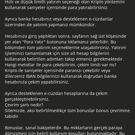
Hızlı ve düşük limitli yatırım seçeneği olan Kripto yöntemini
kullanarak saniyeler içerisinde para yatırabilirsiniz.
Ayrıca banka hesabınız veya desteklenen e-cüzdanlar
üzerinden de yatırım yapmanız mümkündür.
Hesabınıza giriş yaptıktan sonra, sayfanın sağ üst köşesinde
yer alan "Para Yatır" butonuna tıklamanız yeterlidir. Bu
bölümden tüm yatırım seçeneklerine ulaşabilirsiniz. Yatırım
işleminizi tamamlamak için size ait hesap bilgilerini
kullanarak belirtilen adımları takip etmeniz gerekmektedir.
Hangi metotlar ile para çekebilirim, çekim limiti var mı?
Kripto ile saniyeler içerisinde paranızı çekebilir veya
dilerseniz IBAN bilgilerinizi kullanarak doğrudan banka
hesabınıza çekim yapabilirsiniz.
Ayrıca desteklenen e-cüzdan hesaplarına da çekim
gerçekleştirebilirsiniz.
Çevrim şartı nedir?
Sitemizde, aksi belirtilmedikçe tüm bonuslar bonus çevrimine
tabidir.
Bonuslar, sanal bakiyelerdir. Bu miktarların gerçek paraya
dönüşmesi için belirli kullanım koşulları bulunmaktadır. Bu